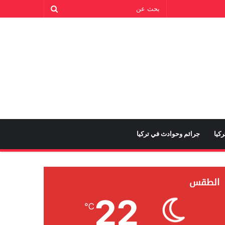
كيا
جرائم وحوادث في تركيا
الطقس
22
℃