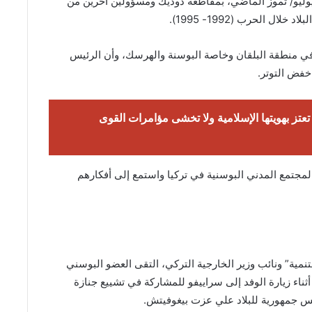
عاني البوسنة والهرسك أزمة سياسية، بدأت في 23 يوليو/ تموز الماضي، بمقاطعة دوديك ومسؤولين آخرين من
ل الحرب (1992- 1995).
ي منطقة البلقان وخاصة البوسنة والهرسك، وأن الرئيس
خفض التوتر.
تعتز بهويتها الإسلامية ولا تخشى مؤامرات القوى
مجتمع المدني البوسنية في تركيا واستمع إلى أفكارهم
نمية” ونائب وزير الخارجية التركي، التقى العضو البوسني
ء زيارة الوفد إلى سراييفو للمشاركة في تشييع جنازة
س جمهورية للبلاد علي عزت بيغوفيتش.