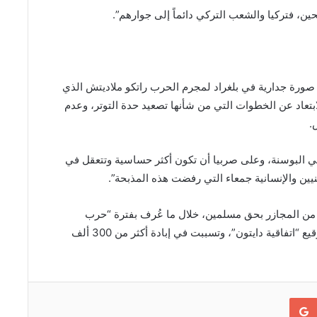
، فتركيا والشعب التركي دائماً إلى جوارهم”.
صورة جدارية في بلغراد لمجرم الحرب راتكو ملاديتش الذي
بتعاد عن الخطوات التي من شأنها تصعيد حدة التوتر، وعدم
.
 في البوسنة، وعلى صربيا أن تكون أكثر حساسية وتتعقل في
يين والإنسانية جمعاء التي رفضت هذه المذبحة”.
د من المجازر بحق مسلمين، خلال ما عُرف بفترة “حرب
البوسنة” التي بدأت عام 1992 وانتهت في 1995 بعد توقيع “اتفاقية دايتون”، وتسببت في إبادة أكثر من 300 ألف
Google+