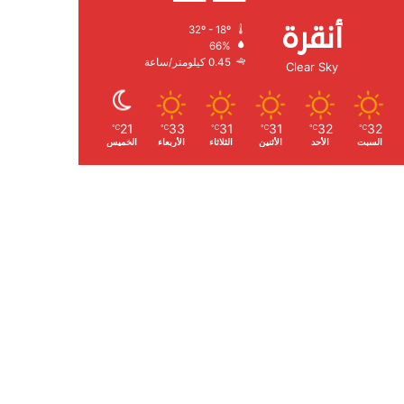
أنقرة
32º - 18º
الرطوبة:
66%
الرياح:
0.45 كيلومتر/ساعة
Clear Sky
21
33
31
31
32
32
℃
℃
℃
℃
℃
℃
السبت
الأحد
الأثنين
الثلاثاء
الأربعاء
الخميس