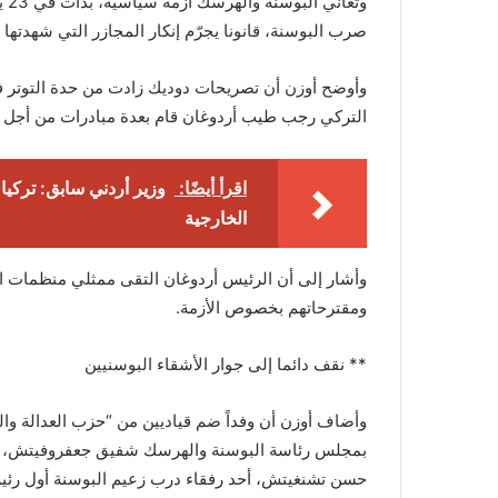
وت
صرب البوسنة، قانونا يجرّم إنكار المجازر التي شهدتها البلاد خلا
وأوضح أوزن أن تصريحات دوديك زادت من حدة التوتر ف
التركي رجب طيب أردوغان قام بعدة مبادرات من أجل 
اقرأ أيضًا:
وزير أردني سابق: تركيا 
الخارجية
وأشار إلى أن الرئيس أردوغان التقى ممثلي منظمات ال
ومقترحاتهم بخصوص الأزمة.
** نقف دائما إلى جوار الأشقاء البوسنيين
وأضاف أوزن أن وفداً ضم قياديين من “حزب العدالة والت
بمجلس رئاسة البوسنة والهرسك شفيق جعفروفيتش، أثنا
حسن تشنغيتش، أحد رفقاء درب زعيم البوسنة أول رئي