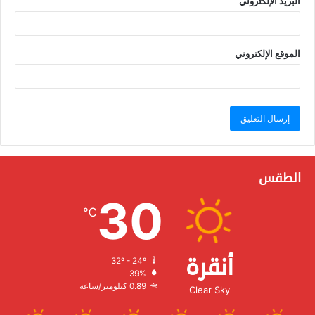
البريد الإلكتروني
الموقع الإلكتروني
الطقس
30
℃
أنقرة
32º - 24º
الرطوبة:
39%
الرياح:
0.89 كيلومتر/ساعة
Clear Sky