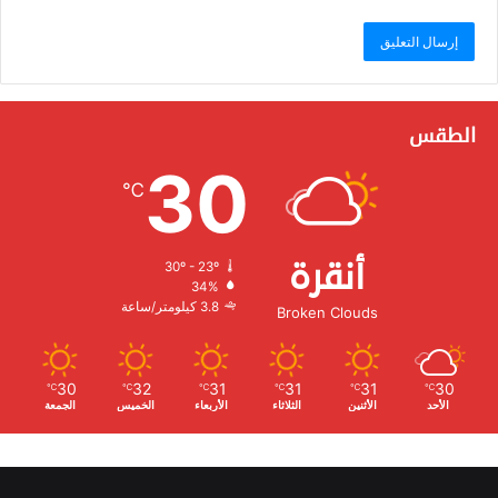
الطقس
30
℃
أنقرة
30º - 23º
الرطوبة:
34%
الرياح:
3.8 كيلومتر/ساعة
Broken Clouds
30
32
31
31
31
30
℃
℃
℃
℃
℃
℃
الأحد
الأثنين
الثلاثاء
الأربعاء
الخميس
الجمعة