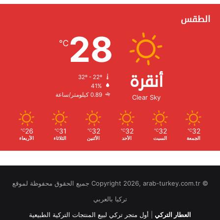
الطقس
28
℃
أنقرة
32º - 22º
الرطوبة:
41%
الرياح:
0.89 كيلومتر/ساعة
Clear Sky
26
31
32
32
32
32
℃
℃
℃
℃
℃
℃
الجمعة
السبت
الأحد
الأثنين
الثلاثاء
الأربعاء
© Copyright 2026, arab-turkey.com.tr جميع الحقوق محفوظة لموقع
تركيا بالعربي
العطار التركي
|
أول متجر تركي لبيع المنتجات التركية الطبيعية