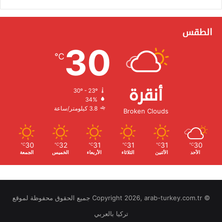
الطقس
30
℃
أنقرة
30º - 23º
الرطوبة:
34%
الرياح:
3.8 كيلومتر/ساعة
Broken Clouds
30
32
31
31
31
30
℃
℃
℃
℃
℃
℃
الأحد
الأثنين
الثلاثاء
الأربعاء
الخميس
الجمعة
© Copyright 2026, arab-turkey.com.tr جميع الحقوق محفوظة لموقع
تركيا بالعربي