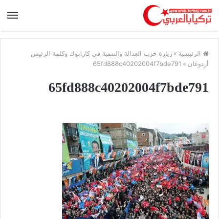
الرئيسية
»
زيارة حزب العدالة والتنمية في كارابوك وكلمة الرئيس
أردوغان
»
65fd888c40202004f7bde791
65fd888c40202004f7bde791