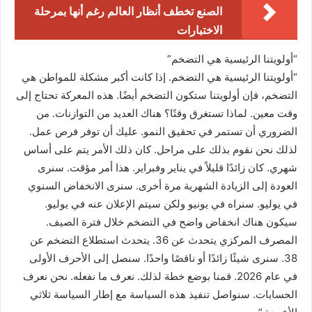
الصنع تخطف أنظار العالم رغم أنها بمرحلة
الاختبارات
“أولويتنا الرئيسية هي التضخم”
“أولويتنا الرئيسية هي التضخم. إذا كانت أكبر مشكلة للمواطن هي
التضخم، فإن أولويتنا ستكون التضخم أيضًا. هذه المعركة تحتاج إلى
وقت معين. لماذا تستغرق وقتًا؟ هناك العديد من التوازنات. من
الضروري أن تستمر في تحقيق النمو. عليك أن توفر فرص عمل.
لذلك نحن نقوم بذلك على مراحل. كان ذلك الأمر يتم على أساس
شهري. كان زائدًا قليلاً في يناير وفبراير. هذا أمر مؤقت. سنرى
العودة إلى الزيادة الشهرية مرة أخرى. سنرى الانخفاض السنوي
في يوليو. سنراه في يونيو ولكن سيتم الإعلان عنه في يوليو.
سيكون هناك انخفاض واضح في التضخم خلال فترة الصيف.
المصرف المركزي يتحدث عن 36. يتحدث استطلاع التضخم عن
38. سنرى شيئًا زائدًا أو ناقصًا واحدًا. سنصل إلى الأحرف الأولى
في عام 2026. قمنا بوضع خطة لذلك. نعرف ما نفعله. نحن نعرف
الحسابات. سنواصل تنفيذ هذه السياسة مع إطار السياسة ثلاثي