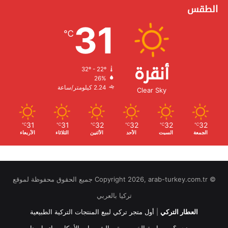
الطقس
31
℃
أنقرة
32º - 22º
الرطوبة:
26%
الرياح:
2.24 كيلومتر/ساعة
Clear Sky
31
31
32
32
32
32
℃
℃
℃
℃
℃
℃
الجمعة
السبت
الأحد
الأثنين
الثلاثاء
الأربعاء
© Copyright 2026, arab-turkey.com.tr جميع الحقوق محفوظة لموقع
تركيا بالعربي
العطار التركي
|
أول متجر تركي لبيع المنتجات التركية الطبيعية