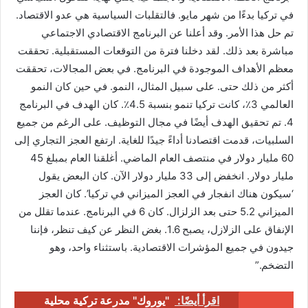
في تركيا بدءًا من شهر مايو. فالتقلبات السياسية هي عدو الاقتصاد.
تم حل هذا الأمر. وقد أعلنا عن البرنامج الاقتصادي الاجتماعي
مباشرة بعد ذلك. لقد دخلنا فترة من التوقعات المستقبلية. تحققت
معظم الأهداف الموجودة في البرنامج. في بعض المجالات، تحققت
أكثر من ذلك حتى. على سبيل المثال، النمو. في حين كان النمو
العالمي 3٪، كانت تركيا تنمو بنسبة 4.5٪. كان الهدف في البرنامج
4. تم تحقيق الهدف أيضًا في مجال التوظيف. على الرغم من جميع
السلبيات، قدمت اقتصادنا أداءً جيدًا للغاية. ارتفع العجز التجاري إلى
60 مليار دولار في منتصف العام الماضي. أغلقنا العام بمبلغ 45
مليار دولار. انخفض إلى 33 مليار دولار الآن. كان البعض يقول
‘سيكون هناك انفجار في العجز الميزاني في تركيا’. كان العجز
الميزاني 5.2 حتى بعد الزلزال. كان 6 في البرنامج. عندما تقلل من
الإنفاق على الزلازل، يصبح 1.6. بغض النظر عن كيف تنظر، فإننا
جيدون في جميع المؤشرات الاقتصادية. باستثناء واحد، وهو
التضخم.”
اقرأ أيضًا:
"يوروك" مدرعة تركية محلية