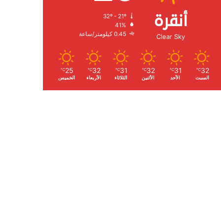
أنقرة
32º - 21º
الرطوبة:
41%
الرياح:
0.45 كيلومتر/ساعة
Clear Sky
25
32
31
32
31
32
℃
℃
℃
℃
℃
℃
السبت
الأحد
الأثنين
الثلاثاء
الأربعاء
الخميس