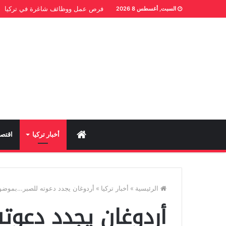
فرص عمل ووظائف شاغرة في تركيا
السبت, أغسطس 8 2026
Home
أخبار تركيا
اقتصا
الرئيسية
»
أخبار تركيا
»
أردوغان يجدد دعوته للصبر…بموضو
أردوغان يجدد دعوت