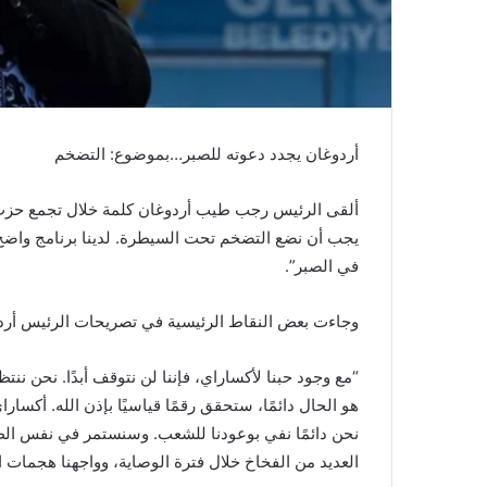
أردوغان يجدد دعوته للصبر…بموضوع: التضخم
ألقى الرئيس رجب طيب أردوغان كلمة خلال تجمع حزب الع
يجب أن نضع التضخم تحت السيطرة. لدينا برنامج واضح ل
في الصبر”.
وجاءت بعض النقاط الرئيسية في تصريحات الرئيس أردو
“مع وجود حبنا لأكساراي، فإننا لن نتوقف أبدًا. نحن نن
هو الحال دائمًا، ستحقق رقمًا قياسيًا بإذن الله. أكسا
نحن دائمًا نفي بوعودنا للشعب. وسنستمر في نفس الطريق 
العديد من الفخاخ خلال فترة الوصاية، وواجهنا هجمات الإرهاب من فتح إلى PKK. و