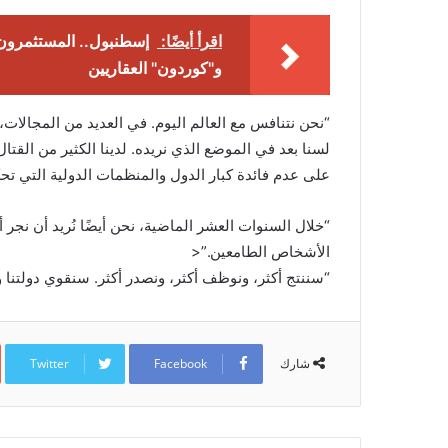
اقرأ أيضًا:
إسطنبول.. المستثمرون
و"كوردون" العقاريين
“نحن نتنافس مع العالم اليوم. في العديد من المجالات،
لسنا بعد في الموضع الذي نريده. لدينا الكثير من القتا
على عدم فائدة كبار الدول والمنظمات الدولية التي ت
“خلال السنوات العشر الماضية، نحن أيضًا نُريد أن نجر
الأشخاص الطامعين.”<
“سننتج أكثر، ونوظف أكثر، ونصدر أكثر. سنقوي دولتنا وج
Twitter
Facebook
شارك