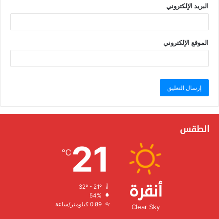
البريد الإلكتروني
الموقع الإلكتروني
الطقس
21
℃
أنقرة
32º - 21º
الرطوبة:
54%
الرياح:
0.89 كيلومتر/ساعة
Clear Sky