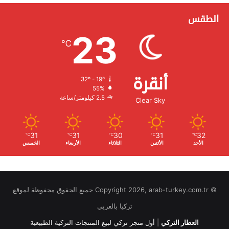
الطقس
23
℃
أنقرة
32º - 19º
الرطوبة:
55%
الرياح:
2.5 كيلومتر/ساعة
Clear Sky
31
31
30
31
32
℃
℃
℃
℃
℃
الأحد
الأثنين
الثلاثاء
الأربعاء
الخميس
© Copyright 2026, arab-turkey.com.tr جميع الحقوق محفوظة لموقع
تركيا بالعربي
العطار التركي
|
أول متجر تركي لبيع المنتجات التركية الطبيعية