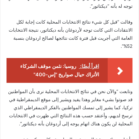
توجه له بأنه “ديكتاتور”.
وقالت “قبل كل شيء نتائج الانتخابات المحلية كانت إجابة لكل
الانتقادات التي كانت توجه لأردوغان بأنه ديكتاتور، نتيجة الانتخابات
العامة التي أجريت قبل فترة كانت نتائجها لصالح اردوغان بنسبة
52%”.
اقرأ أيضًا:
روسيا: نثمن موقف الشركاء
الأتراك حيال صواريخ "إس-400"
وتابعت “‏والآن نحن في نتائج الانتخابات المحلية نرى بأن المواطنين
قد صوتوا بشيء مغاير وهذا يفيد ويشير إلى موقع الديمقراطية في
تركيا، كما يشير إلى تمسك المواطنين بالفكر الديمقراطي الذي
ترسخ لديهم، وأعتقد حسب هذه النتائج التي ظهرت في الانتخابات
المحلية لن يكون هناك اتهام يوجه إلى أردوغان بأنه ديكتاتور”.