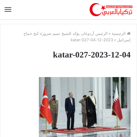
الرئيسية
»
الرئيس أردوغان يؤكد للشيخ تميم ضرورة كبح جماح
إسرائيل
»
2023-12-04-katar-027
2023-12-04-katar-027