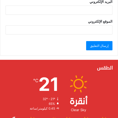
البريد الإلكتروني
الموقع الإلكتروني
الطقس
21
℃
أنقرة
32º - 21º
الرطوبة:
65%
الرياح:
0.45 كيلومتر/ساعة
Clear Sky