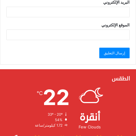
البريد الإلكتروني
الموقع الإلكتروني
الطقس
22
℃
أنقرة
33º - 20º
الرطوبة:
54%
الرياح:
1.72 كيلومتر/ساعة
Few Clouds