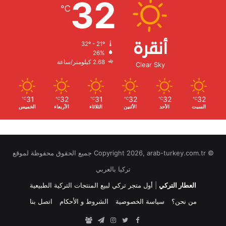
32
℃
أنقرة
32º - 21º
الرطوبة:
26%
الرياح:
2.68 كيلومتر/ساعة
Clear Sky
31
32
31
32
32
32
℃
℃
℃
℃
℃
℃
السبت
الأحد
الأثنين
الثلاثاء
الأربعاء
الخميس
© Copyright 2026, arab-turkey.com.tr جميع الحقوق محفوظة لموقع
تركيا بالعربي
العطار التركي
|
أول متجر تركي لبيع المنتجات التركية الطبيعية
من نحن؟
سياسة الخصوصية
الشروط و الأحكام
اتصل بنا