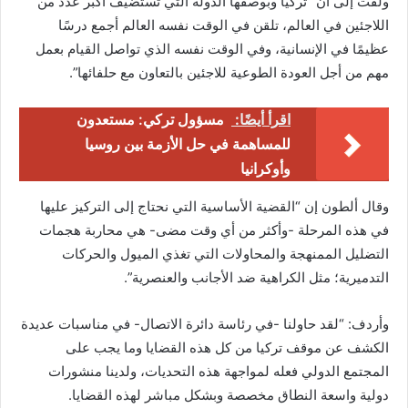
ولفت إلى أن “تركيا وبوصفها الدولة التي تستضيف أكبر عدد من
اللاجئين في العالم، تلقن في الوقت نفسه العالم أجمع درسًا
عظيمًا في الإنسانية، وفي الوقت نفسه الذي تواصل القيام بعمل
مهم من أجل العودة الطوعية للاجئين بالتعاون مع حلفائها”.
اقرأ أيضًا:
مسؤول تركي: مستعدون
للمساهمة في حل الأزمة بين روسيا
وأوكرانيا
وقال ألطون إن “القضية الأساسية التي نحتاج إلى التركيز عليها
في هذه المرحلة -وأكثر من أي وقت مضى- هي محاربة هجمات
التضليل الممنهجة والمحاولات التي تغذي الميول والحركات
التدميرية؛ مثل الكراهية ضد الأجانب والعنصرية”.
وأردف: “لقد حاولنا -في رئاسة دائرة الاتصال- في مناسبات عديدة
الكشف عن موقف تركيا من كل هذه القضايا وما يجب على
المجتمع الدولي فعله لمواجهة هذه التحديات، ولدينا منشورات
دولية واسعة النطاق مخصصة وبشكل مباشر لهذه القضايا.