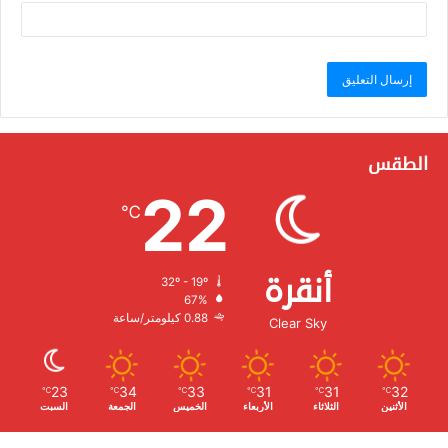
الطقس
22
℃
أنقرة
32º - 19º
الرطوبة:
67%
الرياح:
0.88 كيلومتر/ساعة
Clear Sky
23
34
33
31
31
32
℃
℃
℃
℃
℃
℃
الأثنين
الثلاثاء
الأربعاء
الخميس
الجمعة
السبت