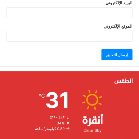
البريد الإلكتروني
الموقع الإلكتروني
الطقس
31
℃
أنقرة
31º - 24º
الرطوبة:
34%
الرياح:
0.89 كيلومتر/ساعة
Clear Sky