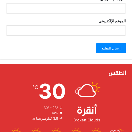
الموقع الإلكتروني
الطقس
30
℃
أنقرة
30º - 23º
الرطوبة:
34%
الرياح:
3.8 كيلومتر/ساعة
Broken Clouds