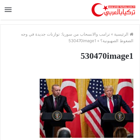
الرئيسية
»
ترامب والانسحاب من سوريا: توازنات جديدة في وجه
الضغوط الصهيونية؟
»
530470image1
530470image1