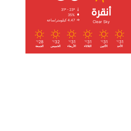
أنقرة
31º - 23º
الرطوبة:
35%
الرياح:
4.47 كيلومتر/ساعة
Clear Sky
28
32
31
31
31
31
℃
℃
℃
℃
℃
℃
الأحد
الأثنين
الثلاثاء
الأربعاء
الخميس
الجمعة