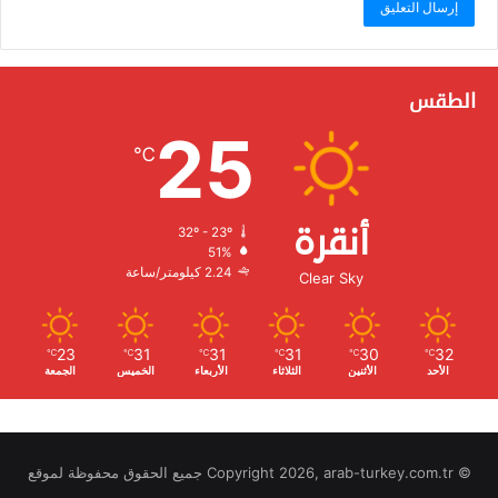
الطقس
25
℃
أنقرة
32º - 23º
الرطوبة:
51%
الرياح:
2.24 كيلومتر/ساعة
Clear Sky
23
31
31
31
30
32
℃
℃
℃
℃
℃
℃
الأحد
الأثنين
الثلاثاء
الأربعاء
الخميس
الجمعة
© Copyright 2026, arab-turkey.com.tr جميع الحقوق محفوظة لموقع