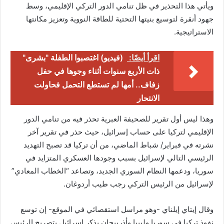
ويأتي هذا التحذير في ظل تنامي الدور التركي الإقليمي، وسط
جهود أنقرة لتوسيع بنيتها التحتية للطاقة النووية وتعزيز مكانتها
الاستراتيجية.
اقرأ أيضًا:
(فيديو) اغتصبوا الطفلة "بشرى"
ذات الأربع سنوات أثناء وجوها في حفل
زفاف.. أمها لم تستطع التحمل فحاولت
الانتحار
وهذا ليس أول تقرير للصحيفة العبرية تحذر فيه من تنامي الدور
الإقليمي لتركيا على حساب إسرائيل، حيث حذر في تقرير آخر
نشرته في فبراير/ شباط الماضي، من أن تركيا قد تصبح التهديد
الرئيسي التالي لإسرائيل بسبب وجودها العسكري المتزايد في
سوريا، ودعمها النظام السوري الجديد، وتصاعد “الخطاب المعادي”
لإسرائيل من الرئيس التركي رجب طيب أردوغان.
وقال إيتاي إيلناي -وهو مراسل استقصائي في الموقع- إن توسع
نفوذ تركيا في سوريا وليبيا وأذربيجان يذكر إسرائيل بتصريح الرئيس