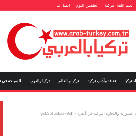
تعلم اللغة التركية
الطقس اليوم
اتصل بنا
د تركيا
ثقافة وآداب تركية
تركيا و العالم
تركيا والعرب
السياحة في تر
 السورية والتجارة التركية في أنقرة
»
gxk3btuxkaak9ch