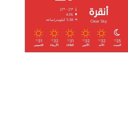
أنقرة
27º - 21º
الرطوبة:
43%
الرياح:
3.38 كيلومتر/ساعة
Clear Sky
31
32
31
32
32
25
℃
℃
℃
℃
℃
℃
السبت
الأحد
الأثنين
الثلاثاء
الأربعاء
الخميس