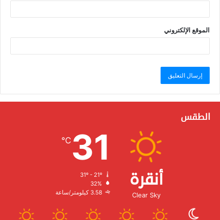
الموقع الإلكتروني
الطقس
31
℃
أنقرة
31º - 21º
الرطوبة:
32%
الرياح:
3.58 كيلومتر/ساعة
Clear Sky