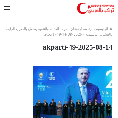
الرئيسية
»
برئاسة أردوغان.. حزب العدالة والتنمية يحتفل بالذكرى الرابعة
والعشرين لتأسيسه
»
2025-08-14-akparti-49
2025-08-14-akparti-49