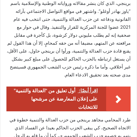
برينجي، الذي كان ينشر مقالاته ورواياته الوطنية والإسلامية باسم
“ياوز بهادر أوغلو”. واشتهر في مواقع التواصل الاجتماعي بآرائه
القانونية ودفاعه عن حزب العدالة والتنمية، حتى انتخب فيه عام
2021 عضوا للجنة المركزية للقرار والتنفيذ. وقال في حوار مع
صحفية إنه لم يطلب مليوني دولار كرشوة، بل كأجرة في مقابل
مرافعته عن المتهم، مضيفا أنه من حقه كمحامٍ، إلا أن هذا القول لم
يقنع قادة حزب العدالة والتنمية، ورأوا أن برينجي حاول، على الأقل،
أن يستغل ارتباطه بالحزب الحاكم للحصول على مبلغ كبير بشكل
غير أخلاقي. وأما ما ذكره رئيس حزب الشعب الجمهوري فسيتضح
مدى صحته بعد تحقيق الادعاء العام.
اقرأ أيضًا:
أول تعليق من "العدالة والتنمية"
على إعلان المعارضة عن مرشحها
للانتخابات
طرد المحامي مجاهد برينجي من حزب العدالة والتنمية خطوة في
الاتجاه الصحيح، كي يبقى الحزب الحاكم بعيدا عن الفساد الذي
يتهم به خصمه حزب الشعب الجمهوري، كما أن ما قام به الرجل