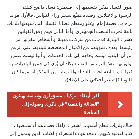
صور الفساد يمكن تقسيمها إلى قسمين: فساد فاضح كتلقي
الرشوة والاختلاس، وفساد مقنَّع يتستر وراء القوانين. فالأول هو ما
نراه في قضية إمام أوغلو ومعظم قضايا الفساد التي شهدتها بلديات
تابعة لحزب الشعب الجمهوري. وأما الثاني فيتم وفق القوانين
كشراء البلدية خدمات من شركات معينة أو أشخاص مقربين من
رئيسها، بهدف تمويلهم من الأموال المخصصة للبلدية، على الرغم
من أن البلدية ليست بحاجة إلى تلك الخدمات أو أنها ليست ضمن
أولوياتها. وهذا النوع من الفساد يكاد أن يُرى في جميع البلديات، بما
فيها تلك التابعة لحزب العدالة والتنمية. ومن المؤكد أنه مهما كان
قانونيا فإنه غير أخلاقي على الإطلاق.
اقرأ أيضًا:
تركيا.. مسؤولون وساسة يهنئون
"العدالة والتنمية" في ذكرى وصوله إلى
السلطة
هناك بلديات تنظم أمسيات لشعراء لإلقاء قصائدهم أو تستضيف
كتَّابا لتوقيع كتبهم، وتدفع هؤلاء الشعراء والكتاب الذين ينتمون إلى