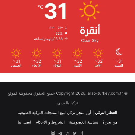
31
℃
أنقرة
31º - 21º
الرطوبة:
32%
الرياح:
3.58 كيلومتر/ساعة
Clear Sky
31
32
31
32
32
31
℃
℃
℃
℃
℃
℃
السبت
الأحد
الأثنين
الثلاثاء
الأربعاء
الخميس
© Copyright 2026, arab-turkey.com.tr جميع الحقوق محفوظة لموقع
تركيا بالعربي
العطار التركي
|
أول متجر تركي لبيع المنتجات التركية الطبيعية
من نحن؟
سياسة الخصوصية
الشروط و الأحكام
اتصل بنا