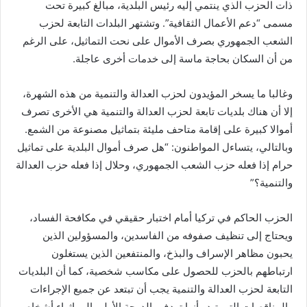
ذات الحزب الذي ينتمي إليه رئيس البلدية، مبالغ كبيرة تحت
مسمى “دعم الأعمال الثقافية”. وتشتهر البلدات التابعة لحزب
الشعب الجمهوري بصرف الأموال على نحت التماثيل، على الرغم
من أن السكان بحاجة ماسة إلى خدمات أخرى عاجلة.
وغالبا ما يسخر المؤيدون لحزب العدالة والتنمية من هذه الشهرة،
إلا أن هناك بلديات تابعة لحزب العدالة والتنمية هي الأخرى تصرف
أموالا كبيرة على إقامة متاحف مليئة بتماثيل مصنوعة من الشمع.
وبالتالي، يتساءل المواطنون: “هل صرف أموال البلدية على تماثيل
حرام إذا فعله حزب الشعب الجمهوري، وحلال إذا فعله حزب العدالة
والتنمية؟”
الحزب الحاكم في تركيا أمام اختبار حقيقي في مكافحة الفساد،
ويحتاج إلى تنظيف صفوفه من الفاسدين، والمسؤولين الذين
يحبون مظاهر الإسراف والبذخ، والمنتفعين الذين يستغلون
ارتباطهم بالحزب للحصول على مكاسب شخصية، كما أن البلديات
التابعة لحزب العدالة والتنمية يجب أن تبتعد عن جميع الإجراءات
والمناقصات التي تبدو أنها تهدف بالدرجة الأولى إلى إثراء أشخاص