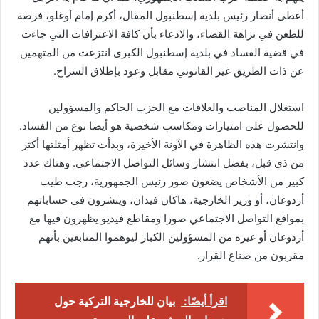
أعطى أنصار رئيس بلدية إسطنبول المقال، أكرم إمام أوغلو، فرصة
للطعن في نزاهة القضاء، والادعاء بأن كافة الاعترافات التي جاءت
في قضية الفساد في بلدية إسطنبول الكبرى انتزعت من المتهمين
عن ذات الطريق غير القانوني مقابل وعود بإطلاق السراح.
استغلال المناصب والعلاقات مع الحزب الحاكم والمسؤولين
للحصول على امتيازات ومكاسب شخصية هو أيضا نوع من الفساد.
وانتشرت هذه الظاهرة في الآونة الأخيرة، وبدأت تظهر أمثلتها أكثر
من ذي قبل، بفضل انتشار وسائل التواصل الاجتماعي. وهناك عدد
كبير من الأشخاص يضعون صور رئيس الجمهورية، رجب طيب
أردوغان، أو وزير الخارجية، هاكان فيدان، وينشرون في حساباتهم
بمواقع التواصل الاجتماعي صورا ومقاطع فيديو يظهرون فيها مع
أردوغان أو غيره من المسؤولين الكبار ليوهموا المتابعين بأنهم
مقربون من صناع القرار.
اقرأ أيضًا:
بيان للخارجية التركية حول