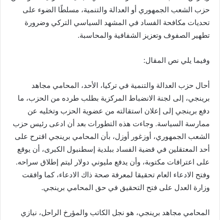
حزب الشعب الجمهوري أو العدالة والتنمية، مسلطًا الضوء على
تحديات مكافحة الفساد في المشهد السياسي التركي وضرورة
تطهير الصفوف وتعزيز الشفافية والمحاسبة.
وفيما يلي نص المقال:
أحال حزب العدالة والتنمية في تركيا، الأحد، المحامي مجاهد
برينجي، إلى لجنة الانضباط المركزية بطلب طرده من الحزب، ما
دفع برينجي إلى إعلان استقالته من عضوية الحزب وتخليه عن
ممارسة السياسة. وجاءت هذه التطورات بعد أن ادعى رئيس حزب
الشعب الجمهوري، أوزغور أوزل، بأن المحامي برينجي اقترح على
أحد المعتقلين في قضية الفساد ببلدية إسطنبول الكبرى، أن يوقع
على اعترافات مكتوبة، وأن يدفع مليوني دولار ليتم إطلاق سراحه.
وفتح الادعاء العام تحقيقا لمعرفة صحة ذاك الادعاء، كما وافقت
وزارة العدل على فتح التحقيق في حق المحامي برينجي.
المحامي مجاهد برينجي، هو نجل الكاتب والمؤرخ الراحل، نيازي