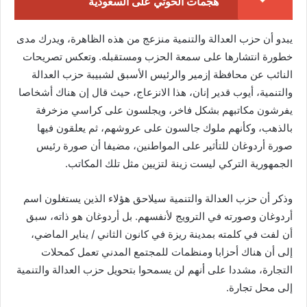
هجمات الحوثي على السعودية
يبدو أن حزب العدالة والتنمية منزعج من هذه الظاهرة، ويدرك مدى
خطورة انتشارها على سمعة الحزب ومستقبله. وتعكس تصريحات
النائب عن محافظة إزمير والرئيس الأسبق لشبيبة حزب العدالة
والتنمية، أيوب قدير إنان، هذا الانزعاج، حيث قال إن هناك أشخاصا
يفرشون مكاتبهم بشكل فاخر، ويجلسون على كراسي مزخرفة
بالذهب، وكأنهم ملوك جالسون على عروشهم، ثم يعلقون فيها
صورة أردوغان للتأثير على المواطنين، مضيفا أن صورة رئيس
الجمهورية التركي ليست زينة لتزيين مثل تلك المكاتب.
وذكر أن حزب العدالة والتنمية سيلاحق هؤلاء الذين يستغلون اسم
أردوغان وصورته في الترويج لأنفسهم. بل أردوغان هو ذاته، سبق
أن لفت في كلمته بمدينة ريزة في كانون الثاني / يناير الماضي،
إلى أن هناك أحزابا ومنظمات للمجتمع المدني تعمل كمحلات
التجارة، مشددا على أنهم لن يسمحوا بتحويل حزب العدالة والتنمية
إلى محل تجارة.