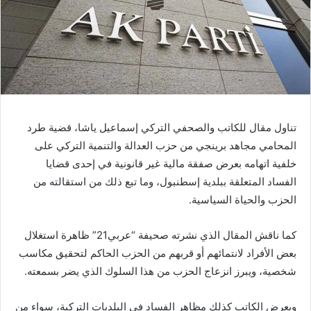
تناول مقال للكاتب والصحفي التركي إسماعيل ياشا، قضية طرد
المحامي مجاهد برينجي من حزب العدالة والتنمية التركي على
خلفية اتهامه بعرض صفقة مالية غير قانونية في إحدى قضايا
الفساد المتعلقة ببلدية إسطنبول، وما تبع ذلك من استقالته من
الحزب والحياة السياسية.
كما ناقش المقال الذي نشرته صحيفة “عربي21” ظاهرة استغلال
بعض الأفراد لانتمائهم أو قربهم من الحزب الحاكم لتحقيق مكاسب
شخصية، ويبرز انزعاج الحزب من هذا السلوك الذي يضر بسمعته.
ويعرض الكاتب كذلك مظاهر الفساد في البلديات التركية، سواء من