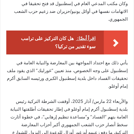
وكان مكتب المدعي العام في إسطنبول قد فتح تحقيقا في
الاتهامات نفسها في أوائل يونيو/حزيران ضد زعيم حزب الشعب
الجمهوري.
اقرأ أيضًا:
هل كان التركيز على ترامب
سوء تقدير من تركيا؟
يأتي ذلك مع احتداد المواجهة بين المعارضة والنيابة العامة في
إسطنبول على وجه الخصوص، منذ تعيين “غورليك” الذي يقود ملف
تحقيقات الفساد داخل بلدية إسطنبول الكبرى ورئيسه السابق أكرم
إمام أوغلو.
والأربعاء 22 مارس/ آذار 2025، أوقفت الشرطة التركية رئيس
بلدية إسطنبول أكرم إمام أوغلو في إطار تحقيقات أطلقتها النيابة
العامة بتهم “الفساد” و”مساعدة تنظيم إرهابي”، في خطوة أثارت
سخط أنصار حزب الشعب الجمهوري أكبر أحزاب المعارضة
التركية، ما دفع زعيمه أوزغور أوزال للدعوة إلى النزول للشوارع