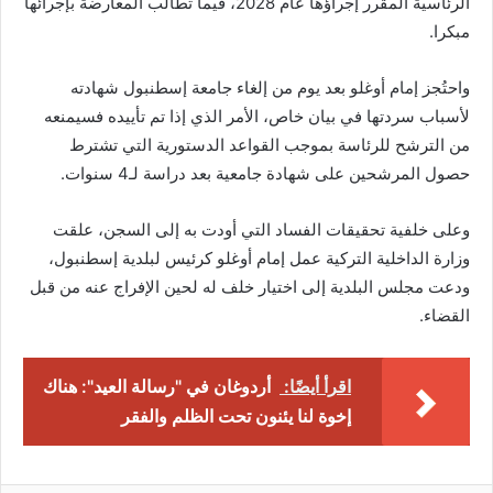
الرئاسية المقرر إجراؤها عام 2028، فيما تطالب المعارضة بإجرائها
مبكرا.
واحتُجز إمام أوغلو بعد يوم من إلغاء جامعة إسطنبول شهادته
لأسباب سردتها في بيان خاص، الأمر الذي إذا تم تأييده فسيمنعه
من الترشح للرئاسة بموجب القواعد الدستورية التي تشترط
حصول المرشحين على شهادة جامعية بعد دراسة لـ4 سنوات.
وعلى خلفية تحقيقات الفساد التي أودت به إلى السجن، علقت
وزارة الداخلية التركية عمل إمام أوغلو كرئيس لبلدية إسطنبول،
ودعت مجلس البلدية إلى اختيار خلف له لحين الإفراج عنه من قبل
القضاء.
اقرأ أيضًا:
أردوغان في "رسالة العيد": هناك
إخوة لنا يئنون تحت الظلم والفقر