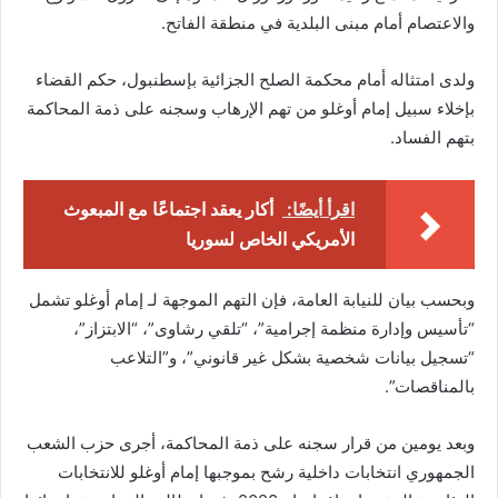
والاعتصام أمام مبنى البلدية في منطقة الفاتح.
ولدى امتثاله أمام محكمة الصلح الجزائية بإسطنبول، حكم القضاء
بإخلاء سبيل إمام أوغلو من تهم الإرهاب وسجنه على ذمة المحاكمة
بتهم الفساد.
اقرأ أيضًا:
أكار يعقد اجتماعًا مع المبعوث
الأمريكي الخاص لسوريا
وبحسب بيان للنيابة العامة، فإن التهم الموجهة لـ إمام أوغلو تشمل
“تأسيس وإدارة منظمة إجرامية”، “تلقي رشاوى”، “الابتزاز”،
“تسجيل بيانات شخصية بشكل غير قانوني”، و”التلاعب
بالمناقصات”.
وبعد يومين من قرار سجنه على ذمة المحاكمة، أجرى حزب الشعب
الجمهوري انتخابات داخلية رشح بموجبها إمام أوغلو للانتخابات