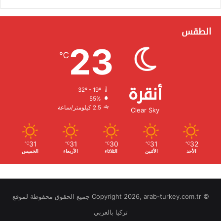
الطقس
23
℃
أنقرة
32º - 19º
الرطوبة:
55%
الرياح:
2.5 كيلومتر/ساعة
Clear Sky
31
31
30
31
32
℃
℃
℃
℃
℃
الأحد
الأثنين
الثلاثاء
الأربعاء
الخميس
© Copyright 2026, arab-turkey.com.tr جميع الحقوق محفوظة لموقع
تركيا بالعربي