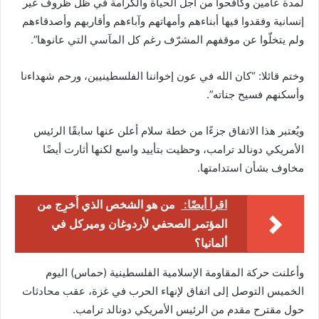
لمدة عامين وكافحوا من أجل الحياة والكرامة في ظل ظروف غير
إنسانية وفقدوا فيها أبناءهم وأمهاتهم وآباءهم وأقاربهم وأصدقاءهم
ولم يتخلّوا عن موقفهم المشرّف رغم كل المآسي التي عانوها”.
وختم قائلا: “كان الله في عون إخواننا الفلسطينيين، ورحم شهداءنا
وأسكنهم فسيح جناته”.
ويُعتبر هذا الاتفاق جزءًا من خطة سلام أعلن عنها سابقًا الرئيس
الأمريكي دونالد ترامب، وحظيت بتأييد واسع لكنها أثارت أيضًا
مخاوف بشأن استدامتها.
اقرأ أيضًا:
من هو الشخص الذي أُخرِج من
المؤتمر الصحفي لأردوغان وميركل في
ألمانيا؟
وأعلنت حركة المقاومة الإسلامية الفلسطينية (حماس) اليوم
الخميس التوصل إلى اتفاق لإنهاء الحرب في غزة، عقب محادثات
حول مقترح مقدم من الرئيس الأمريكي دونالد ترامب.