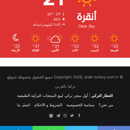
أنقرة
32º - 21º
الرطوبة:
65%
الرياح:
0.45 كيلومتر/ساعة
Clear Sky
22
31
31
32
32
32
℃
℃
℃
℃
℃
℃
الجمعة
السبت
الأحد
الأثنين
الثلاثاء
الأربعاء
© Copyright 2026, arab-turkey.com.tr جميع الحقوق محفوظة لموقع
تركيا بالعربي
العطار التركي
|
أول متجر تركي لبيع المنتجات التركية الطبيعية
من نحن؟
سياسة الخصوصية
الشروط و الأحكام
اتصل بنا