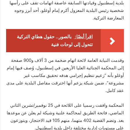
بلدية إسطنبول وقيادتها السابقة عاصفة اتهامات تقف على رأسها
شخصية رئيس البلدية المعزول أكرم إمام أوغلو، أحد أبرز وجوه
المعارضة التركية.
اقرأ أيضًا:
بالصور.. حقول هطاي التركية
تتحول إلى لوحات فنية
وقدمت النيابة العامة لائحة اتهام ضخمة من 3 آلاف و900 صفحة
إلى المحكمة الجنائية العليا الأربعين في إسطنبول، وُصف فيها إمام
أوغلو بأنه “زعيم تنظيم إجرامي هدفه تحقيق مكاسب غير
مشروعة”، ضمن شبكة يزعم أنها اخترقت مفاصل البلدية على مدى
عقد كامل.
المحكمة وافقت رسميا على اللائحة في 25 نوفمبر/تشرين الثاني
الماضي، فاتحة الطريق لمحاكمة علنية وشيكة لم يعلن عن موعدها
بعد. وتضم القضية 402 متهما، منهم 105 قيد الاحتجاز، ويتوزعون
على مستويات إدارية مختلفة داخل بلدية إسطنبول.