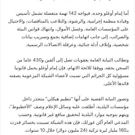
أما إمام أوغلو وحده، فيواجه 142 تهمة منفصلة تشمل تأسيس
وقيادة منظمة إجرامية، والرشوة، والتلاعب بالمناقصات، والاحتيال
على المؤسسات العامة، وغسل الأموال، وانتهاك قوانين البيئة
والضرائب، إلى جانب اتهامات إضافية بجمع وتسريب بيانات
شخصية، وإتلاف أدلة جنائية، وعرقلة الاتصالات الرسمية.
وتطالب النيابة العامة بعقوبات تصل إلى ألفين و430 عاما من
السجن بحقه. ووفقا للائحة الاتهام، فإن إمام أوغلو يحمل قانونيا
مسؤولية كل الجرائم التي نسبت لأعضاء الشبكة المزعومة بصفته
قائدها الأعلى.
وتصور النيابة القضية على أنها “تنظيم هيكلي” متجذر داخل
مؤسسات البلدية، أطلقت عليه وسائل الإعلام وصف “الأخطبوط”،
ويتهم بتوجيه موارد البلدية لتحقيق منافع غير قانونية. وحسب
المدعي العام أكن غورلك، فإن هذه الشبكة تسببت بخسائر قدرت
بـ160 مليار ليرة تركية (24 مليون دولار) خلال 10 سنوات.