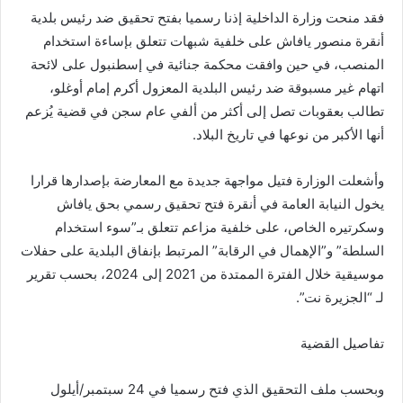
فقد منحت وزارة الداخلية إذنا رسميا بفتح تحقيق ضد رئيس بلدية
أنقرة منصور يافاش على خلفية شبهات تتعلق بإساءة استخدام
المنصب، في حين وافقت محكمة جنائية في إسطنبول على لائحة
اتهام غير مسبوقة ضد رئيس البلدية المعزول أكرم إمام أوغلو،
تطالب بعقوبات تصل إلى أكثر من ألفي عام سجن في قضية يُزعم
أنها الأكبر من نوعها في تاريخ البلاد.
وأشعلت الوزارة فتيل مواجهة جديدة مع المعارضة بإصدارها قرارا
يخول النيابة العامة في أنقرة فتح تحقيق رسمي بحق يافاش
وسكرتيره الخاص، على خلفية مزاعم تتعلق بـ”سوء استخدام
السلطة” و”الإهمال في الرقابة” المرتبط بإنفاق البلدية على حفلات
موسيقية خلال الفترة الممتدة من 2021 إلى 2024، بحسب تقرير
لـ “الجزيرة نت”.
تفاصيل القضية
وبحسب ملف التحقيق الذي فتح رسميا في 24 سبتمبر/أيلول