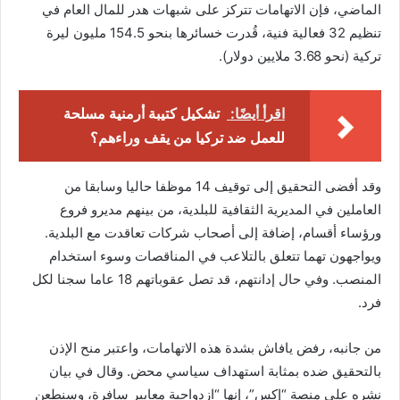
الماضي، فإن الاتهامات تتركز على شبهات هدر للمال العام في
تنظيم 32 فعالية فنية، قُدرت خسائرها بنحو 154.5 مليون ليرة
تركية (نحو 3.68 ملايين دولار).
اقرأ أيضًا:
تشكيل كتيبة أرمنية مسلحة
للعمل ضد تركيا من يقف وراءهم؟
وقد أفضى التحقيق إلى توقيف 14 موظفا حاليا وسابقا من
العاملين في المديرية الثقافية للبلدية، من بينهم مديرو فروع
ورؤساء أقسام، إضافة إلى أصحاب شركات تعاقدت مع البلدية.
ويواجهون تهما تتعلق بالتلاعب في المناقصات وسوء استخدام
المنصب. وفي حال إدانتهم، قد تصل عقوباتهم 18 عاما سجنا لكل
فرد.
من جانبه، رفض يافاش بشدة هذه الاتهامات، واعتبر منح الإذن
بالتحقيق ضده بمثابة استهداف سياسي محض. وقال في بيان
نشره على منصة “إكس”، إنها “ازدواجية معايير سافرة، وسنطعن