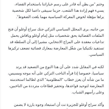
وختم “من يظن أنه قادر على رسم خياراتنا باستخدام القضاء،
يسيء فهم إرادة هذا الشعب. حزبنا سيبقى داعما لكل شخصية
يراها مؤهلة لخوض المعركة السياسية مهما بلغت الضغوط”.
من جانبه، يرى المحلل السياسي التركي جنك سراج أوغلو أن فتح
الملفات القضائية بحق شخصيات مثل إمام أوغلو ويافاش يحمل
تداعيات معقدة على المزاج الانتخابي، مشيرا إلى أن السلطة قد
تستفيد تكتيكيا من شغْل المعارضة بمعارك قضائية تضعف تركيزها
السياسي.
لكنه في المقابل شدد على أن هذا النوع من التصعيد قد يرتد
سياسيا، خصوصا إذا قرأه الناخب التركي على أنه موجه ومسيس،
ما من شأنه أن يعزز خطاب “المظلومية” الذي لطالما استخدمته
المعارضة لتوحيد قواعدها، وتحفيز قطاعات مترددة من الناخبين،
وعلى رأسهم الشباب.
وأكد سراج أوغلو للجزيرة نت أن استبعاد وجوه بارزة لا يضمن