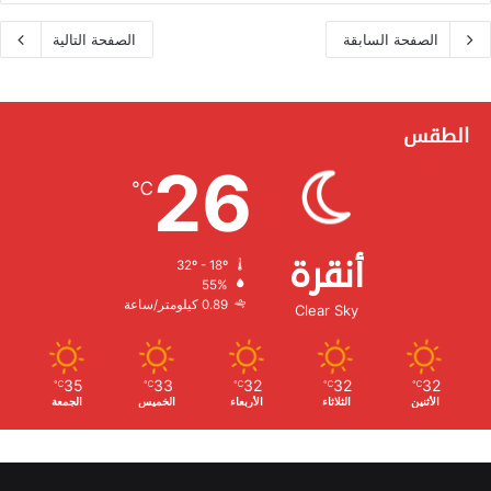
الصفحة السابقة
الصفحة التالية
الطقس
26
℃
أنقرة
32º - 18º
الرطوبة:
55%
الرياح:
0.89 كيلومتر/ساعة
Clear Sky
35
33
32
32
32
℃
℃
℃
℃
℃
الأثنين
الثلاثاء
الأربعاء
الخميس
الجمعة