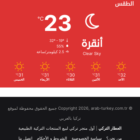
الطقس
23
℃
أنقرة
32º - 19º
الرطوبة:
55%
الرياح:
2.5 كيلومتر/ساعة
Clear Sky
31
31
30
31
32
℃
℃
℃
℃
℃
الأحد
الأثنين
الثلاثاء
الأربعاء
الخميس
© Copyright 2026, arab-turkey.com.tr جميع الحقوق محفوظة لموقع
تركيا بالعربي
العطار التركي
|
أول متجر تركي لبيع المنتجات التركية الطبيعية
من نحن؟
سياسة الخصوصية
الشروط و الأحكام
اتصل بنا