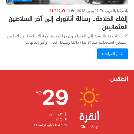
تركيا بالعربي
17 يونيو، 2018
0
11٬777
إلغاء الخلافة.. رسالة أتاتورك إلى آخر السلاطين
العثمانيين
كانت الخلافة بالنسبة إلى المسلمين رمزا لوحدة الأمة الإسلامية، وسلاحا من
الممكن استخدامه ضد الأعداء دائمًا وبشكل فعال، وأمر إلغائها…
أكمل القراءة »
الطقس
29
℃
أنقرة
32º - 21º
الرطوبة:
41%
الرياح:
0.45 كيلومتر/ساعة
Clear Sky