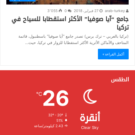
arab-turkey
27 فبراير، 2018
0
3٬055
جامع “آيا صوفيا” الأكثر استقطابا للسياح في
تركيا
(تركيا بالعربي – ترك برس) تصدر جامع “آيا صوفيا” باسطنبول، قائمة
المتاحف والأماكن الأثرية الأكثر استقطابا للزوار في تركيا، حيث…
أكمل القراءة »
الطقس
26
℃
أنقرة
32º - 20º
الرطوبة:
51%
الرياح:
2.43 كيلومتر/ساعة
Clear Sky