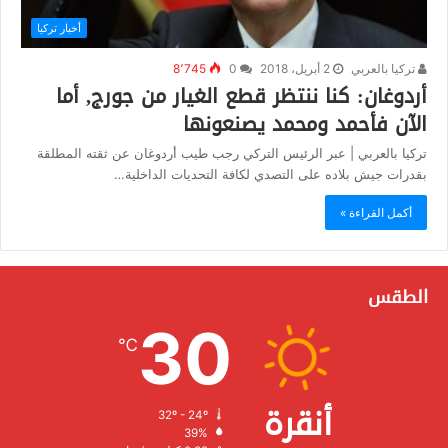
أخبار تركيا
تركيا بالعربي
2 أبريل، 2018
0
8٬745
أردوغان: كنا ننتظر قطع الغيار من جورج, أما
الآن فأحمد ومحمد يصنعونها
تركيا بالعربي | عبر الرئيس التركي رجب طيب أردوغان عن ثقته المطلقة
بقدرات جيش بلاده على التصدي لكافة التحديات الداخلية…
أكمل القراءة »
الطقس
30
℃
أنقرة
32º - 24º
الرطوبة:
39%