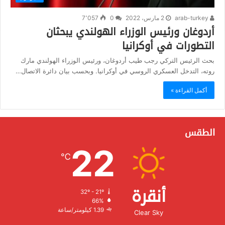
arab-turkey
2 مارس، 2022
0
7٬057
أردوغان ورئيس الوزراء الهولندي يبحثان
التطورات في أوكرانيا
بحث الرئيس التركي رجب طيب أردوغان، ورئيس الوزراء الهولندي مارك
روته، التدخل العسكري الروسي في أوكرانيا. وبحسب بيان دائرة الاتصال…
أكمل القراءة »
الطقس
22
℃
أنقرة
32º - 21º
الرطوبة:
66%
الرياح:
1.39 كيلومتر/ساعة
Clear Sky