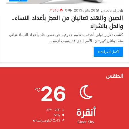
تركيا بالعربي
26 يناير، 2019
0
7٬315
الصين والهند تعانيان من العجز بأعداد النساء..
والحل بالشراء
كشف تقرير دولي أعدته منظمة حقوقية عن نقص حاد بأعداد النساء تعاني
منه دولتان كبيرتان، الأمر الذي قد يسبب أزمة…
أكمل القراءة »
الطقس
26
℃
أنقرة
32º - 20º
الرطوبة:
51%
الرياح:
2.43 كيلومتر/ساعة
Clear Sky