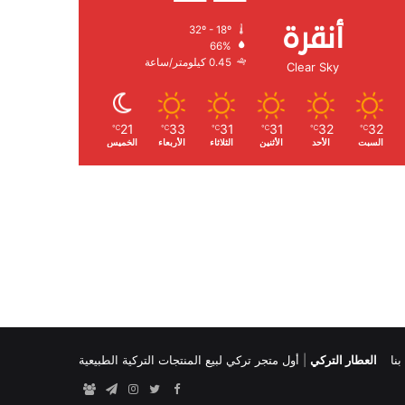
أنقرة
32º - 18º
الرطوبة:
66%
الرياح:
0.45 كيلومتر/ساعة
Clear Sky
21
33
31
31
32
32
℃
℃
℃
℃
℃
℃
السبت
الأحد
الأثنين
الثلاثاء
الأربعاء
الخميس
نا
العطار التركي
|
أول متجر تركي لبيع المنتجات التركية الطبيعية