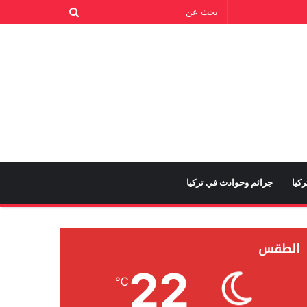
كيا
جرائم وحوادث في تركيا
الطقس
22
℃