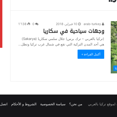
arab-turkey
10 فبراير، 2018
0
1٬138
وجهات سياحية في سكاريا
(تركيا بالعربي – ترك برس) جلال سلمي سكاريا (Sakarya)
هي أحد المدن التركية التي تقع في شمال غرب تركيا وتطل…
أكمل القراءة »
ا
من نحن؟
سياسة الخصوصية
الشروط و الأحكام
اتصل ب