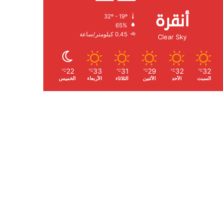
أنقرة
32º - 19º
الرطوبة:
65%
الرياح:
0.45 كيلومتر/ساعة
Clear Sky
22
33
31
29
32
32
℃
℃
℃
℃
℃
℃
السبت
الأحد
الأثنين
الثلاثاء
الأربعاء
الخميس