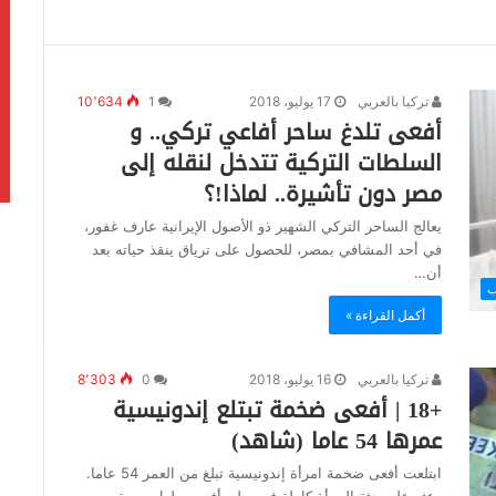
تركيا بالعربي
17 يوليو، 2018
1
10٬634
أفعى تلدغ ساحر أفاعي تركي.. و
السلطات التركية تتدخل لنقله إلى
مصر دون تأشيرة.. لماذا!؟
يعالج الساحر التركي الشهير ذو الأصول الإيرانية عارف غفور،
في أحد المشافي بمصر، للحصول على ترياق ينقذ حياته بعد
أن…
ب
أكمل القراءة »
تركيا بالعربي
16 يوليو، 2018
0
8٬303
+18 | أفعى ضخمة تبتلع إندونيسية
عمرها 54 عاما (شاهد)
ابتلعت أفعى ضخمة امرأة إندونيسية تبلغ من العمر 54 عاما.
وعثر على جثة المرأة كاملة في بطن أفعى بطول سبعة…