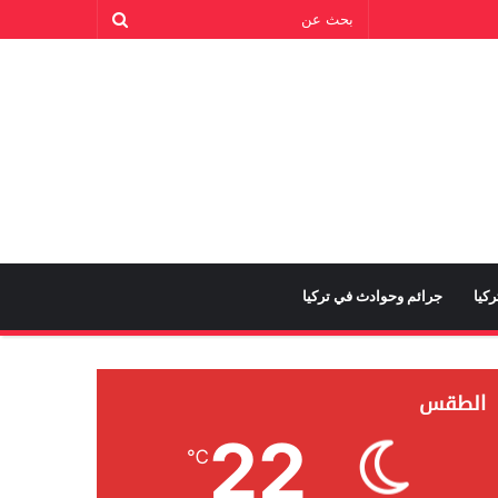
كيا
جرائم وحوادث في تركيا
الطقس
22
℃