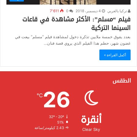
تركيا بالعربي
4 ديسمبر، 2018
0
7٬611
فيلم “مسلم”: الأكثر مشاهدة في قاعات
السينما التركية
بعدد يفوق خمسة ملايين تذكرة دخول لمشاهدة فيلم “مسلم” بيعت في
غضون شهر، حطم هذا الفيلم الذي يروي قصة فنان…
أكمل القراءة »
الطقس
26
℃
أنقرة
32º - 20º
الرطوبة:
51%
الرياح:
2.43 كيلومتر/ساعة
Clear Sky