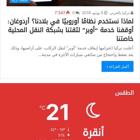
تركيا بالعربي
3 يونيو، 2018
0
7٬347
لماذا نستخدم نظامًا أوروبيًا في بلادنا؟ أردوغان:
أوقفنا خدمة “أوبر” لثقتنا بشبكة النقل المحلية
خاصتنا
أعلنت تركيا اعتزامها إيقاف خدمة “أوبر” لنقل الركاب، على أراضيها، وذلك
بعد ضغط واحتجاج من سائقي سيارات الأجرة في مدينة…
أكمل القراءة »
الطقس
21
℃
أنقرة
32º - 19º
الرطوبة:
51%