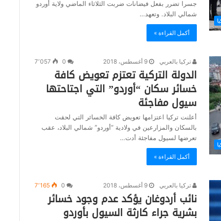
جسرا تضرر بفعل فيضانات ضربت الثلاثاء الماضي ولاية أوردو
شمالي البلاد. وتعهد…
يا
أكمل القراءة »
تركيا بالعربي
9 أغسطس، 2018
0
7٬057
الدولة التركية تعتزم تعويض كافة
خسائر سكان “أوردو” التي اجتاحتها
سيول مفاجئة
أعلنت تركيا اعتزامها تعويض كافة الخسائر التي لحقت
بالسكان والمزارعين في ولادية “أوردو” شمالي البلاد، عقب
تعرضها لسيول مفاجئة أدت…
يا
أكمل القراءة »
تركيا بالعربي
9 أغسطس، 2018
0
7٬165
نائب أردوغان يؤكد عدم وجود خسائر
بشرية جراء كارثة السيول بأوردو