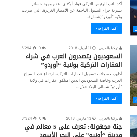
أكد نائب الرئيس التركي فؤاد أوكتاي، عدم وجود خسائر
بشرية جراء السيول الناجمة عن الأمطار الغزيرة، التي ضربت
ولاية “أوردو”(شمال).…
أكمل القراءة »
يا
تركيا بالعربي
11 أبريل، 2018
0
5٬294
السعوديون يتصدرون العرب في شراء
العقارات التركية بولاية “أوردو”
أظهرت سجلات تسجيل العقارات التركية، ارتفاع عدد السياح
العرب وخاصة السعوديين الذين امتلكوا عقارات في ولاية
“أوردو” شمالي البلاد خلال…
أكمل القراءة »
ا
تركيا بالعربي
13 مارس، 2018
0
3٬324
جنة مجهولة: تعرف على 5 معالم في
مدينة “أونيه” على البحر الأسود