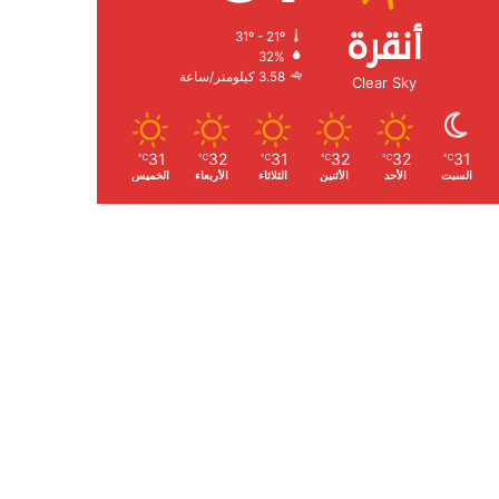
أنقرة
31º - 21º
الرطوبة:
32%
الرياح:
3.58 كيلومتر/ساعة
Clear Sky
31
32
31
32
32
31
℃
℃
℃
℃
℃
℃
السبت
الأحد
الأثنين
الثلاثاء
الأربعاء
الخميس