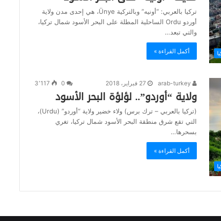
تركيا بالعربي: “أونيه” وبالتركية Ünye، هي إحدى مدن ولاية
أوردو Ordu الساحلية المطلة على البحر الأسود شمال تركيا،
والتي تبعد…
أكمل القراءة »
ا
arab-turkey
27 فبراير، 2018
0
3٬117
ولاية “أوردو”.. لؤلؤة البحر الأسود
(تركيا بالعربي – ترك برس) ولاء خضير ولاية “أوردو” (Urdu)،
التي تقع شرق منطقة البحر الأسود شمال تركيا، تغري
بسحرها…
أكمل القراءة »
ا