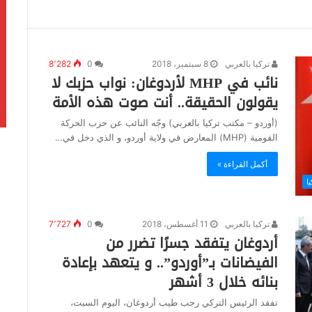
تركيا بالعربي
8 سبتمبر، 2018
0
8٬282
نائب في MHP لأردوغان: نواب حزبك لا
يقولون الحقيقة.. أنت صوت هذه الأمة
(أوردو – مكتب تركيا بالعربي) وجّه النائب عن حزب الحركة
القومية (MHP) المعارض في ولاية أوردو، و الذي دخل في…
أكمل القراءة »
يا
تركيا بالعربي
11 أغسطس، 2018
0
7٬727
أردوغان يتفقد جسرًا تضرر من
الفيضانات بـ”أوردو”.. و يتعهد بإعادة
بنائه خلال 3 أشهر
تفقد الرئيس التركي رجب طيب أردوغان، اليوم السبت،