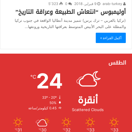
arab-turkey
9 فبراير، 2018
0
5٬323
أوليمبوس “انتعاش الطبيعة وعراقة التاريخ”
(تركيا بالعربي – ترك برس) تتميز مدينة أنطاليا الواقعة في جنوب تركيا
والمطلة على البحر الأبيض المتوسط بعراقتها التاريخية ورونقها…
أكمل القراءة »
الطقس
24
℃
أنقرة
33º - 20º
الرطوبة:
50%
الرياح:
0.45 كيلومتر/ساعة
Scattered Clouds
31
30
32
33
33
℃
℃
℃
℃
℃