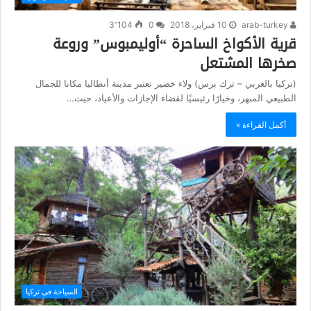
arab-turkey
10 فبراير، 2018
0
3٬104
قرية الأكواخ الساحرة “أوليمبوس” وروعة
صخرها المشتعل
(تركيا بالعربي – ترك برس) ولاء خضير تعتبر مدينة أنطاليا مكانا للجمال
الطبيعي المبهر، وخيارًا رئيسيًا لقضاء الإجازات والأعياد، حيث…
أكمل القراءة »
السياحة في تركيا