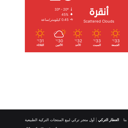
أنقرة
33º - 20º
الرطوبة:
45%
الرياح:
0.45 كيلومتر/ساعة
Scattered Clouds
31
30
32
33
33
℃
℃
℃
℃
℃
الجمعة
السبت
الأحد
الأثنين
الثلاثاء
نا
العطار التركي
|
أول متجر تركي لبيع المنتجات التركية الطبيعية