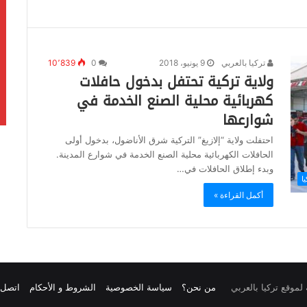
تركيا بالعربي
9 يونيو، 2018
0
10٬839
ولاية تركية تحتفل بدخول حافلات
كهربائية محلية الصنع الخدمة في
شوارعها
احتفلت ولاية “إلازيغ” التركية شرق الأناضول، بدخول أولى
الحافلات الكهربائية محلية الصنع الخدمة في شوارع المدينة.
وبدء إطلاق الحافلات في…
ا
أكمل القراءة »
من نحن؟
سياسة الخصوصية
الشروط و الأحكام
اتصل ب