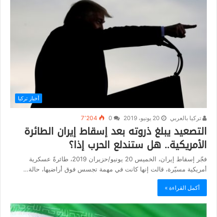
أخبار تركيا
تركيا بالعربي
20 يونيو، 2019
0
7٬204
التصعيد يبلغ ذروته بعد إسقاط إيران الطائرة
الأمريكية.. هل ستندلع الحرب إذا؟
فجّر إسقاط إيران، الخميس 20 يونيو/حزيران 2019، طائرةً عسكرية
أمريكية مسيّرة، قالت إنها كانت في مهمة تجسس فوق أراضيها، حالة…
أكمل القراءة »