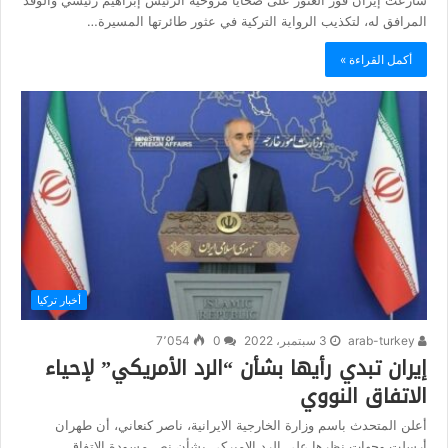
المرافق له، لتكذيب الرواية التركية في عثور طائرتها المسيرة…
أكمل القراءة »
أخبار تركيا
arab-turkey
3 سبتمبر، 2022
0
7٬054
إيران تبدي رأيها بشأن “الرد الأمريكي” لإحياء
الاتفاق النووي
أعلن المتحدث باسم وزارة الخارجية الايرانية، ناصر كنعاني، أن طهران
أرسلت وجهات نظرها على الرد الاميركي بشأن نص مسودة الاتفاق…