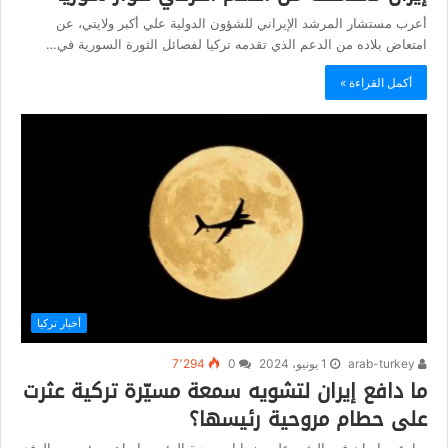
أعرب مستشار المرشد الإيراني للشؤون الدولية علي أكبر ولايتي، عن
امتعاض بلاده من الدعم الذي تقدمه تركيا لفصائل الثورة السورية في…
أكمل القراءة »
أخبار تركيا
arab-turkey
1 يونيو، 2024
0
7٬294
ما دافع إيران لتشويه سمعة مسيّرة تركية عثرت
على حطام مروحية رئيسها؟
سارعت إيران فور العثور على ضحايا مروحية الرئيس إبراهيم رئيسي والوفد