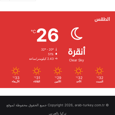
الطقس
26
℃
أنقرة
32º - 20º
الرطوبة:
51%
الرياح:
2.43 كيلومتر/ساعة
Clear Sky
33
31
29
32
32
℃
℃
℃
℃
℃
السبت
الأحد
الأثنين
الثلاثاء
الأربعاء
© Copyright 2026, arab-turkey.com.tr جميع الحقوق محفوظة لموقع
تركيا بالعربي