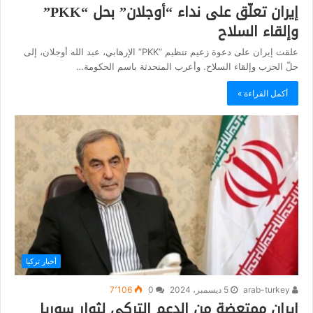
إيران تعلّق على نداء “أوجلان” بحل “PKK”
وإلقاء السلاح
علقت إيران على دعوة زعيم تنظيم “PKK” الإرهابي، عبد الله أوجلان، إلى
حلّ الحزب وإلقاء السلاح. وأعرب المتحدثة باسم الحكومة…
أكمل القراءة »
أخبار تركيا
arab-turkey
5 ديسمبر، 2024
0
7٬106
إيران ممتعضة من الدعم التركي لثوار سوريا