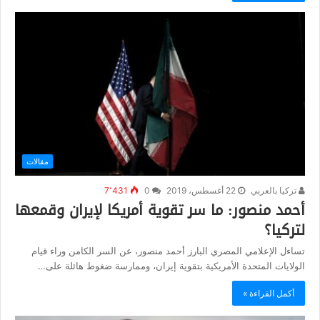
مقالات
تركيا بالعربي
22 أغسطس، 2019
0
7٬431
أحمد منصور: ما سر تقوية أمريكا لإيران وقمعها
لتركيا؟
تساءل الإعلامي المصري البارز أحمد منصور، عن السر الكامن وراء قيام
الولايات المتحدة الأمريكية بتقوية إيران، وممارسة ضغوط هائلة على…
أكمل القراءة »