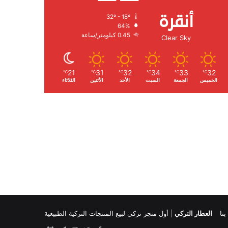
أنقرة
32º - 18º
الرطوبة:
64%
الرياح:
0.45 كيلومتر/ساعة
Clear Sky
21
31
32
34
33
32
℃
℃
℃
℃
℃
℃
الخميس
الجمعة
السبت
الأحد
الأثنين
الثلاثاء
نا
العطار التركي
|
أول متجر تركي لبيع المنتجات التركية الطبيعية