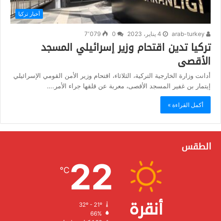
أخبار تركيا
arab-turkey
4 يناير، 2023
0
7٬079
تركيا تدين اقتحام وزير إسرائيلي المسجد
الأقصى
أدانت وزارة الخارجية التركية، الثلاثاء، اقتحام وزير الأمن القومي الإسرائيلي
إيتمار بن غفير المسجد الأقصى، معربة عن قلقها جراء الأمر.…
أكمل القراءة »
الطقس
22
℃
أنقرة
32º - 21º
الرطوبة:
66%