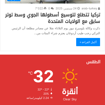
arab-turkey
24 سبتمبر، 2025
0
7٬022
تركيا تتطلع لتوسيع أسطولها الجوي وسط توتر
سابق مع الولايات المتحدة
ذكرت وكالة بلومبرج نيوز يوم الثلاثاء نقلا عن مصادر مطلعة أن الرئيس
التركي رجب طيب أردوغان يعتزم شراء المئات من…
أكمل القراءة »
الطقس
32
℃
أنقرة
32º - 22º
الرطوبة:
20%
الرياح:
2.24 كيلومتر/ساعة
Clear Sky