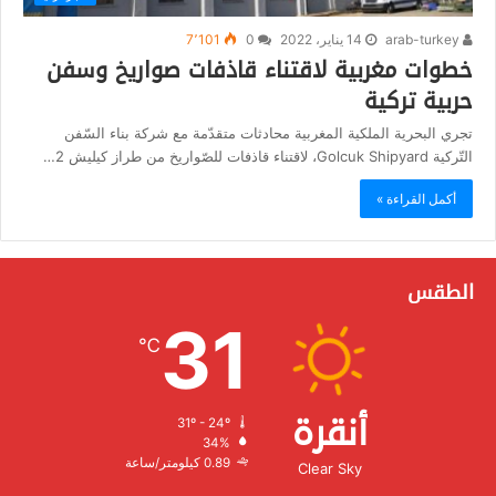
arab-turkey
14 يناير، 2022
0
7٬101
خطوات مغربية لاقتناء قاذفات صواريخ وسفن
حربية تركية
تجري البحرية الملكية المغربية محادثات متقدّمة مع شركة بناء السّفن
التّركية Golcuk Shipyard، لاقتناء قاذفات للصّواريخ من طراز كيليش 2…
أكمل القراءة »
الطقس
31
℃
أنقرة
31º - 24º
الرطوبة:
34%
الرياح:
0.89 كيلومتر/ساعة
Clear Sky