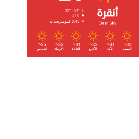
أنقرة
32º - 21º
الرطوبة:
41%
الرياح:
0.45 كيلومتر/ساعة
Clear Sky
25
32
31
32
31
32
℃
℃
℃
℃
℃
℃
السبت
الأحد
الأثنين
الثلاثاء
الأربعاء
الخميس