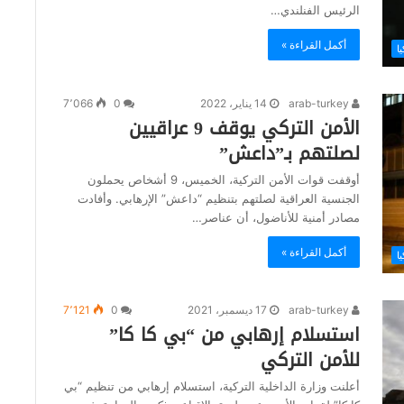
الرئيس الفنلندي…
أكمل القراءة »
يا
arab-turkey
14 يناير، 2022
0
7٬066
الأمن التركي يوقف 9 عراقيين
لصلتهم بـ”داعش”
أوقفت قوات الأمن التركية، الخميس، 9 أشخاص يحملون
الجنسية العراقية لصلتهم بتنظيم “داعش” الإرهابي. وأفادت
مصادر أمنية للأناضول، أن عناصر…
أكمل القراءة »
يا
arab-turkey
17 ديسمبر، 2021
0
7٬121
استسلام إرهابي من “بي كا كا”
للأمن التركي
أعلنت وزارة الداخلية التركية، استسلام إرهابي من تنظيم “بي