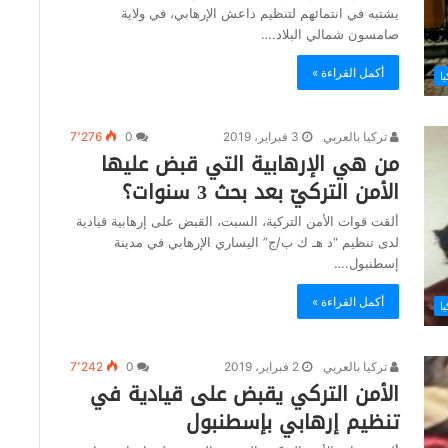
يشتبه في انتمائهم لتنظيم داعش الإرهابي، في ولاية
صامسون شمالي البلاد.…
أكمل القراءة »
يا
تركيا بالعربي
3 فبراير، 2019
0
7٬276
من هي الإرهابية التي قبض عليها
الأمن التركيّ بعد بحث 3 سنوات؟
ألقت قوات الأمن التركية، السبت، القبض على إرهابية قيادية
لدى تنظيم “د هـ ك ب/ج” اليساري الإرهابي في مدينة
إسطنبول.…
أكمل القراءة »
يا
تركيا بالعربي
2 فبراير، 2019
0
7٬242
الأمن التركي يقبض على قيادية في
تنظيم إرهابي بإسطنبول