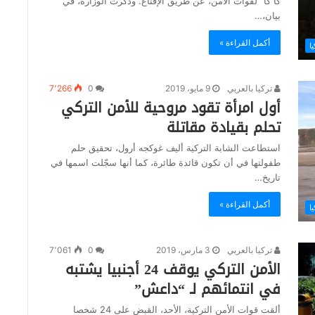
كا كا” لقوات الأمن، عن طريق الإقناع. وذكرت الوزارة، في
بيان،…
أكمل القراءة »
يا
تركيا بالعربي
9 مايو، 2019
0
7٬266
أول امرأة تقود مروحية للأمن التركي
تحلم بقيادة مقاتلة
استطاعت الشابة التركية أليف غوكجه أرول، تحقيق حلم
طفولتها في أن تكون قائدة طائرة، كما أنها سجّلت اسمها في
تاريخ…
أكمل القراءة »
يا
تركيا بالعربي
3 مارس، 2019
0
7٬061
الأمن التركي يوقف 24 أجنبيا يشتبه
في انتمائهم لـ “داعش”
ألقت قوات الأمن التركية، الأحد، القبض على 24 شخصا