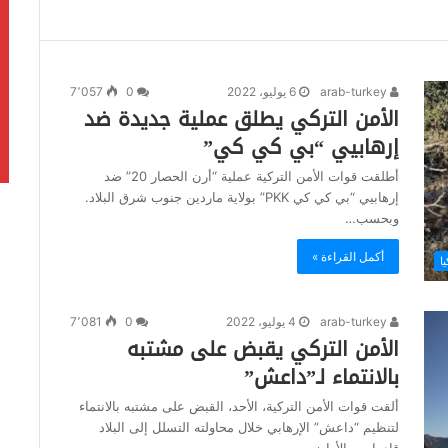
arab-turkey
6 يوليو، 2022
0
7٬057
الأمن التركي يطلق عملية جديدة ضد
إرهابيي “بي كي كي”
أطلقت قوات الأمن التركية عملية “أرن الحصار 20” ضد
إرهابيي “بي كي كي PKK” بولاية ماردين جنوب شرق البلاد.
وبحسب…
أكمل القراءة »
يا
arab-turkey
4 يوليو، 2022
0
7٬081
الأمن التركي يقبض على مشتبه
بالانتماء لـ”داعش”
ألقت قوات الأمن التركية، الأحد، القبض على مشتبه بالانتماء
لتنظيم “داعش” الإرهابي خلال محاولته التسلل إلى البلاد
قادما من الأراضي…