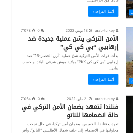
أكمل القراءة »
ف
arab-turkey
13 يونيو، 2022
0
7٬078
الأمن التركي يشن عملية جديدة ضد
إرهابيي “بي كي كي”
بدأت قوات الأمن التركية شنّ عملية “أرن الحصار-16” ضد
إرهابيي “بي كي كي PKK” بولاية موش شرقي البلاد. وبحسب
بيان…
أكمل القراءة »
يا
arab-turkey
21 مايو، 2022
0
7٬064
فنلندا تتعهد بضمان الأمن التركي في
حالة انضمامها للناتو
تعهدت فنلندا، الخميس، بضمان أمن تركيا، في حال نجحت
محاولتها في الانضمام إلى حلف شمال الأطلسي “الناتو”. وأقر