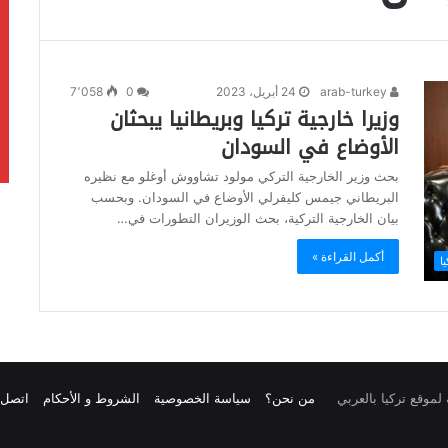
arab-turkey
24 أبريل، 2023
0
7٬058
وزيرا خارجية تركيا وبريطانيا يبحثان
الأوضاع في السودان
بحث وزير الخارجية التركي مولود تشاووش أوغلو مع نظيره
البريطاني جيمس كليفرلي الأوضاع في السودان. وبحسب
بيان الخارجية التركية، بحث الوزيران التطورات في…
أكمل القراءة »
يا
من نحن؟
سياسة الخصوصية
الشروط و الأحكام
اتصل ب