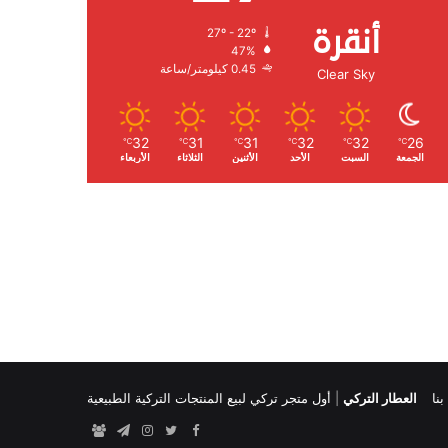
أنقرة
27º - 22º
الرطوبة:
47%
الرياح:
0.45 كيلومتر/ساعة
Clear Sky
32
31
31
32
32
26
℃
℃
℃
℃
℃
℃
الجمعة
السبت
الأحد
الأثنين
الثلاثاء
الأربعاء
نا
العطار التركي
|
أول متجر تركي لبيع المنتجات التركية الطبيعية