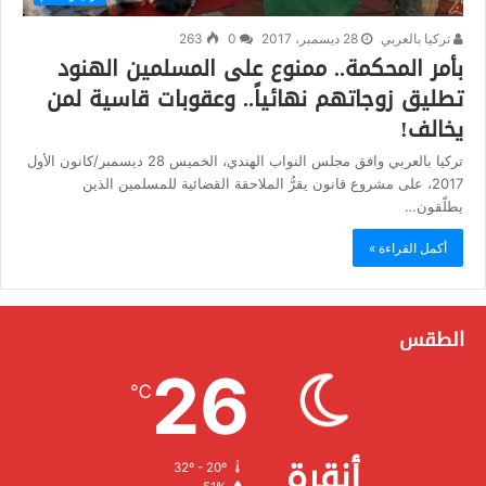
تركيا بالعربي
28 ديسمبر، 2017
0
263
بأمر المحكمة.. ممنوع على المسلمين الهنود
تطليق زوجاتهم نهائياً.. وعقوبات قاسية لمن
يخالف!
تركيا بالعربي وافق مجلس النواب الهندي، الخميس 28 ديسمبر/كانون الأول
2017، على مشروع قانون يقرُّ الملاحقة القضائية للمسلمين الذين
يطلّقون…
أكمل القراءة »
الطقس
26
℃
أنقرة
32º - 20º
الرطوبة: