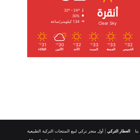
أنقرة
32º - 24º
الرطوبة:
30%
الرياح:
1.34 كيلومتر/ساعة
Clear Sky
31
30
32
33
33
32
℃
℃
℃
℃
℃
℃
الخميس
الجمعة
السبت
الأحد
الأثنين
الثلاثاء
نا
العطار التركي
|
أول متجر تركي لبيع المنتجات التركية الطبيعية