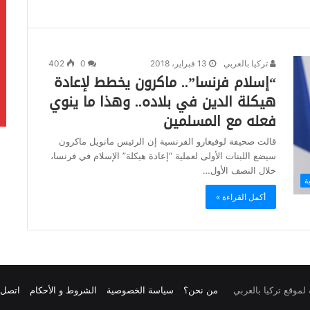
تركيا بالعربي
13 فبراير، 2018
0
402
“إسلام فرنسا”.. ماكرون يخطط لإعادة
هيكلة الدين في بلاده.. وهذا ما ينوي
فعله مع المسلمين
قالت صحيفة لوفيغارو الفرنسية إن الرئيس مانويل ماكرون
سيضع اللبنات الأولى لعملية “إعادة هيكلة” الإسلام في فرنسا،
خلال النصف الأول…
ة
أكمل القراءة »
من نحن؟
سياسة الخصوصية
الشروط و الأحكام
اتصل ب