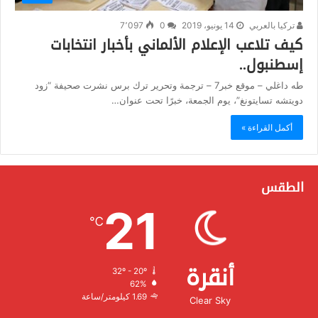
تركيا بالعربي
14 يونيو، 2019
0
7٬097
كيف تلاعب الإعلام الألماني بأخبار انتخابات
إسطنبول..
طه داغلي – موقع خبر7 – ترجمة وتحرير ترك برس نشرت صحيفة “زود
دويتشه تسايتونغ”، يوم الجمعة، خبرًا تحت عنوان…
أكمل القراءة »
الطقس
21
℃
أنقرة
32º - 20º
الرطوبة:
62%
الرياح:
1.69 كيلومتر/ساعة
Clear Sky