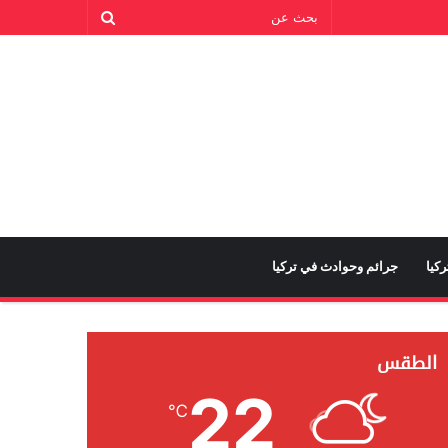
كيا
جرائم وحوادث في تركيا
الطقس
22
℃