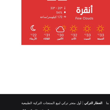
أنقرة
33º - 20º
الرطوبة:
54%
الرياح:
1.72 كيلومتر/ساعة
Few Clouds
22
31
30
32
33
33
℃
℃
℃
℃
℃
℃
الجمعة
السبت
الأحد
الأثنين
الثلاثاء
الأربعاء
نا
العطار التركي
|
أول متجر تركي لبيع المنتجات التركية الطبيعية