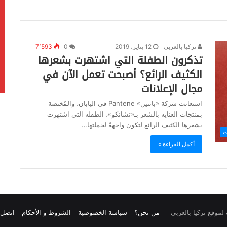
تركيا بالعربي
12 يناير، 2019
0
7٬593
تذكرون الطفلة التي اشتهرت بشعرها
الكثيف الرائع؟ أصبحت تعمل الآن في
مجال الإعلانات
استعانت شركة «بانتين» Pantene في اليابان، والمُختصة
بمنتجات العناية بالشعر بـ«تشانكو»، الطفلة التي اشتهرت
بشعرها الكثيف الرائع لتكون واجهةً لحملتها…
ت
أكمل القراءة »
من نحن؟
سياسة الخصوصية
الشروط و الأحكام
اتصل ب